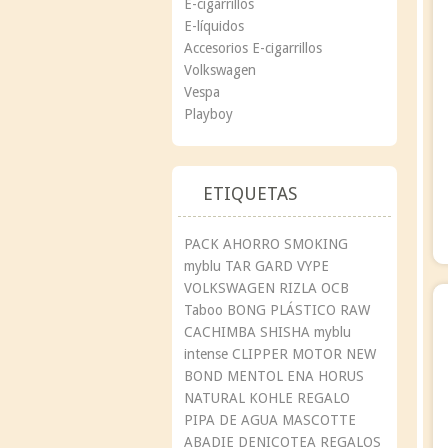
E-cigarrillos
E-líquidos
Accesorios E-cigarrillos
Volkswagen
Vespa
Playboy
ETIQUETAS
PACK AHORRO
SMOKING
myblu
TAR GARD
VYPE
VOLKSWAGEN
RIZLA
OCB
Taboo
BONG
PLÁSTICO
RAW
CACHIMBA
SHISHA
myblu
intense
CLIPPER
MOTOR
NEW
BOND
MENTOL
ENA
HORUS
NATURAL
KOHLE
REGALO
PIPA DE AGUA
MASCOTTE
ABADIE
DENICOTEA
REGALOS