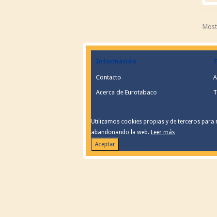
Most
Información
T
Contacto
A
Acerca de Eurotabaco
T
Utilizamos cookies propias y de terceros para 
abandonando la web.
Leer más
Aceptar
Antes de continuar, debes haber leído y aceptado nuestra política de priv