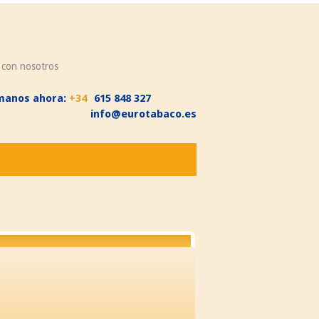
 con nosotros
manos ahora:
+34
615 848 327
info@eurotabaco.es