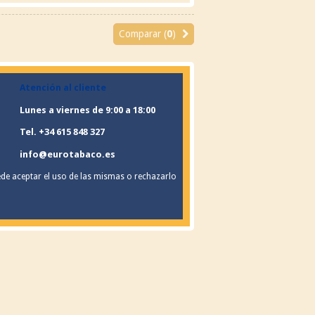
Comparar (
0
)
Atención al cliente
Lunes a viernes de 9:00 a 18:00
Tel. +34 615 848 327
info@eurotabaco.es
ede aceptar el uso de las mismas o rechazarlo
×