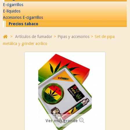
E-cigarrillos
E-líquidos
Accesorios E-cigarrillos
Precios tabaco
>
Artículos de fumador
>
Pipas y accesorios
>
Set de pipa
metálica y grinder acrílico
Ver más grande