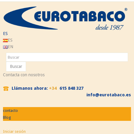
ES
ES
EN
Buscar
Contacta con nosotros
Llámanos ahora:
+34
615 848 327
info@eurotabaco.es
contacto
Blog
Iniciar sesión