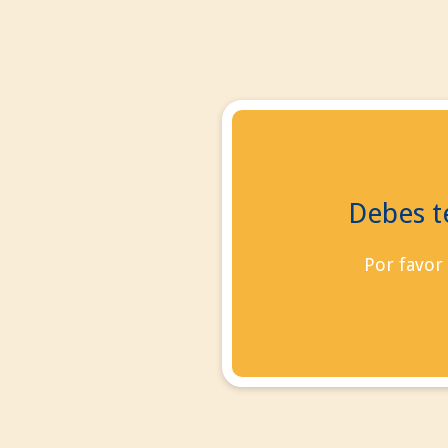
Debes te
contacto
Blog
Por favor
Iniciar sesión
vacío
Ningún producto
0,00 €
Total
Confirmar