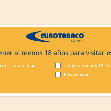
ES
ES
EN
Contacta
Buscar
Llá
ner al menos 18 años para visitar es
 confirma tu edad
Tengo al menos 18 añ
Recordarme
Producto añadido correc
a su carrito de la compra
Cantidad
Total