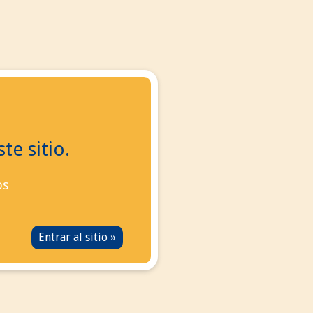
 con nosotros
manos ahora:
+34
695 855 006
info@eurotabaco.es
te sitio.
os
tamente