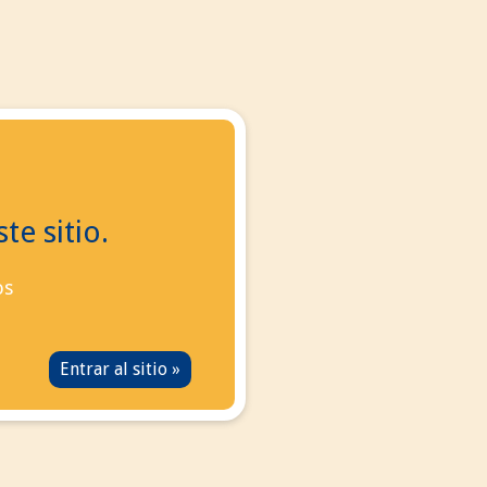
 con nosotros
manos ahora:
+34
695 855 006
info@eurotabaco.es
te sitio.
os
tamente