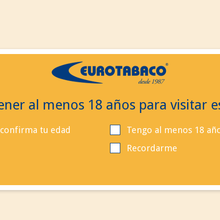
ES
ES
EN
Contacta
Buscar
Llá
ner al menos 18 años para visitar es
 confirma tu edad
Tengo al menos 18 añ
Recordarme
Producto añadido correc
a su carrito de la compra
Cantidad
Total