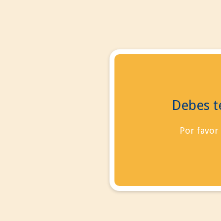
Debes te
contacto
Blog
Por favor
Iniciar sesión
vacío
Ningún producto
0,00 €
Total
Confirmar