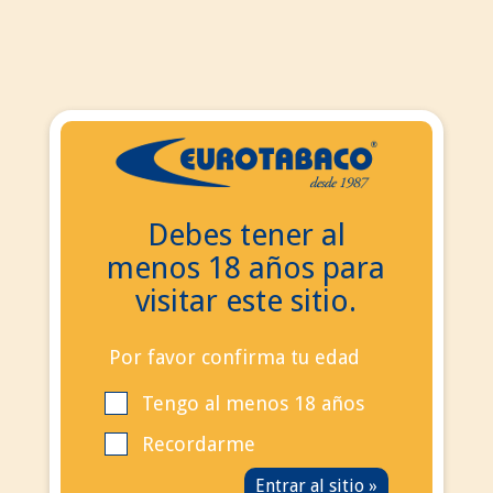
ES
ES
EN
Debes tener al
Buscar
menos 18 años para
Contacta con nosotros
visitar este sitio.
Llámanos ahora:
+34
695 855 006
info@eurotabaco.es
Por favor confirma tu edad
Tengo al menos 18 años
contacto
Blog
Recordarme
Iniciar sesión