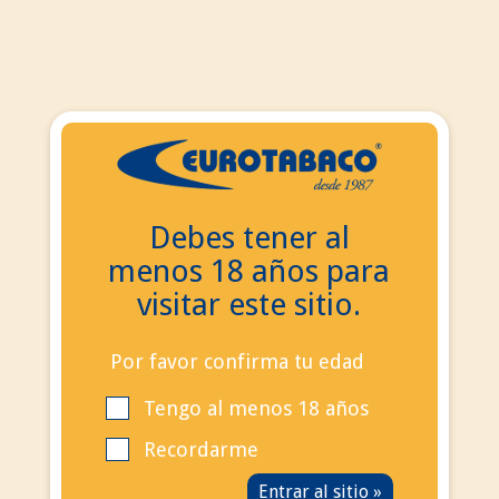
ES
ES
EN
Debes tener al
Buscar
menos 18 años para
Contacta con nosotros
visitar este sitio.
Llámanos ahora:
+34
695 855 006
info@eurotabaco.es
Por favor confirma tu edad
Tengo al menos 18 años
contacto
Blog
Recordarme
Iniciar sesión