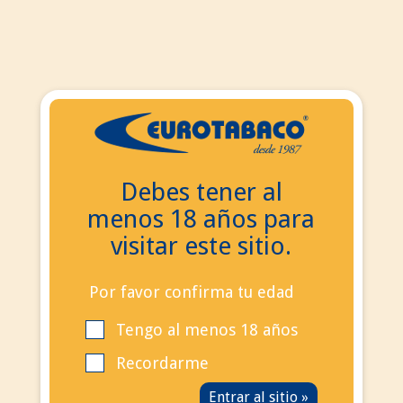
ES
ES
EN
Debes tener al
Buscar
menos 18 años para
Contacta con nosotros
visitar este sitio.
Llámanos ahora:
+34
695 855 006
info@eurotabaco.es
Por favor confirma tu edad
Tengo al menos 18 años
contacto
Blog
Recordarme
Iniciar sesión