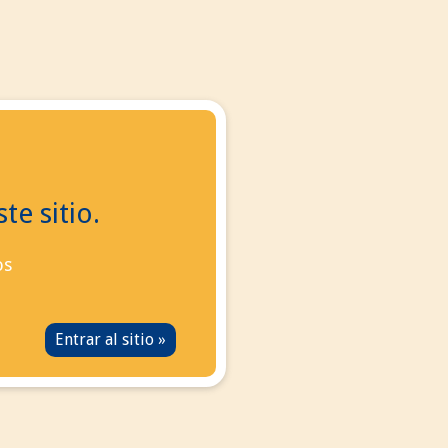
 con nosotros
manos ahora:
+34
695 855 006
info@eurotabaco.es
te sitio.
os
tamente