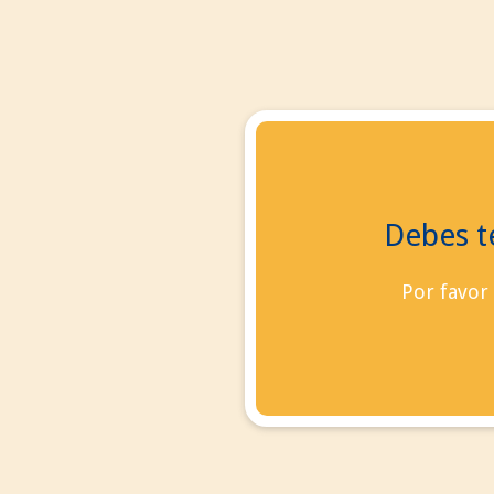
Debes te
contacto
Blog
Por favor
Iniciar sesión
vacío
Ningún producto
0,00 €
Total
Confirmar