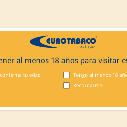
ES
ES
EN
Contacta
Buscar
Llá
ner al menos 18 años para visitar es
 confirma tu edad
Tengo al menos 18 añ
Recordarme
Producto añadido correc
a su carrito de la compra
Cantidad
Total