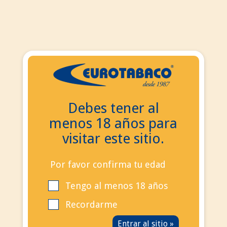
ES
ES
EN
Debes tener al
Buscar
menos 18 años para
Contacta con nosotros
visitar este sitio.
Llámanos ahora:
+34
695 855 006
info@eurotabaco.es
Por favor confirma tu edad
Tengo al menos 18 años
contacto
Blog
Recordarme
Iniciar sesión