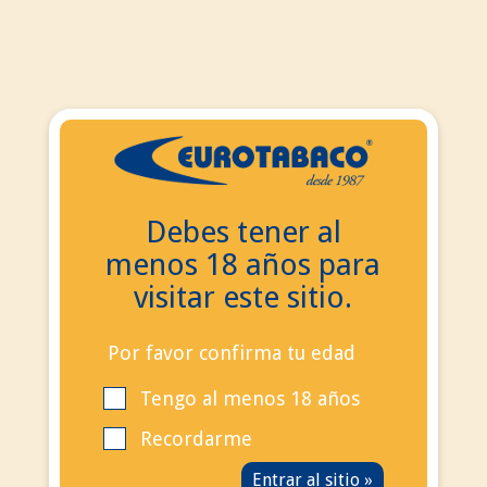
ES
ES
EN
Debes tener al
Buscar
menos 18 años para
Contacta con nosotros
visitar este sitio.
Llámanos ahora:
+34
695 855 006
info@eurotabaco.es
Por favor confirma tu edad
Tengo al menos 18 años
contacto
Blog
Recordarme
Iniciar sesión