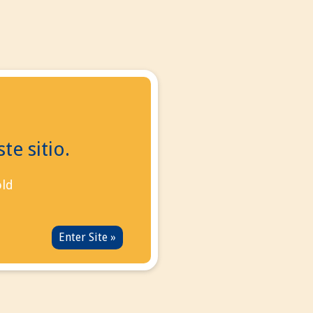
Us
l us now:
+34
695 855 006
info@eurotabaco.es
te sitio.
old
d to