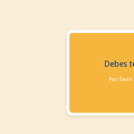
Debes te
contact
Blog
Por favor
Sign in
(empty)
No products
0,00 €
Total
Check out