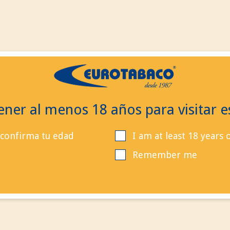
EN
ES
EN
Contact 
Search
Cal
ner al menos 18 años para visitar es
 confirma tu edad
I am at least 18 years 
Remember me
Product successfully adde
your shopping cart
Quantity
Total